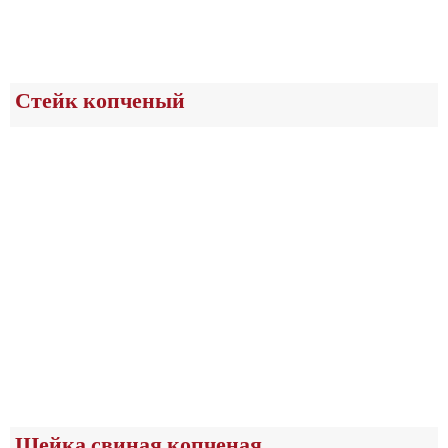
Стейк копченый
Шейка свиная копченая