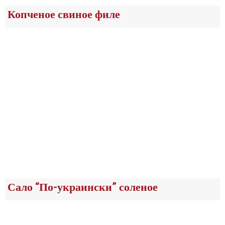
Копченое свиное филе
Сало “По-украински” соленое