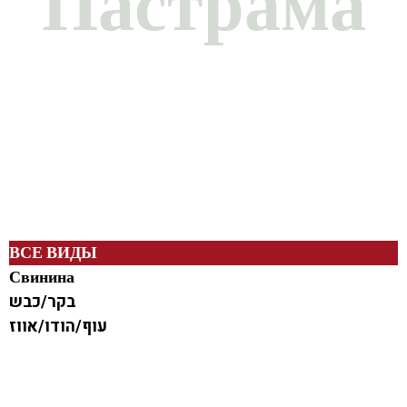
Пастрама
Главная Страница
»
Каталог
»
Пастрама
ВСЕ ВИДЫ
Свинина
בקר/כבש
עוף/הודו/אווז