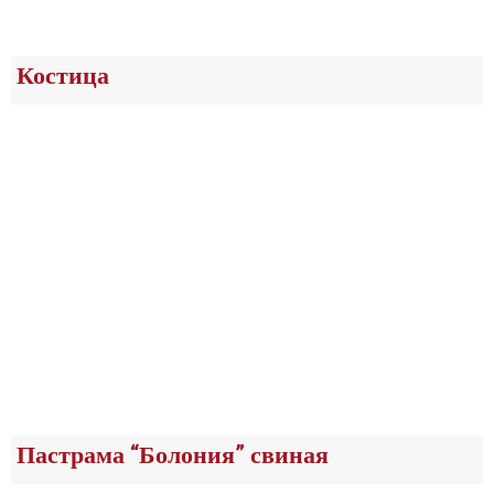
Костица
Пастрама “Болония” свиная