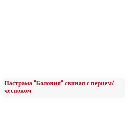
Пастрама “Болония” свиная с перцем/
чесноком