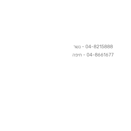
04-8215888 - נשר​
04-8661677 - חיפה